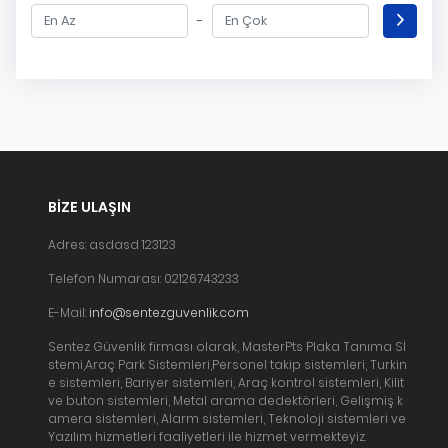
-
BIZE ULAŞIN
Adres: asdasd 123123
Telefon Numarası: 02126743233
E-Mail:
info@sentezguvenlik.com
Sentez Güvenlik firması olarak, MasterPts Plaka Tanıma Sİ
stemi,Araç Park Sistemleri,Personel takip sistemleri, Turkin
e sistemleri, Bariyer sistemleri, Araç kontrol sistemleri, Kilit
ve buton sistemleri, Metal arama dedektörleri, Gelişmiş k
amera sistemleri, Alarm sistemleri, Teknoloji sistemleri ve
Yazılım hizmetleri faaliyetleri ile hizmet vermekteyiz.