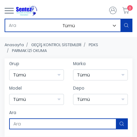
0
Anasayfa
GEÇİŞ KONTROL SİSTEMLERİ
PDKS
PARMAK İZİ OKUMA
Grup
Marka
Model
Depo
Ara