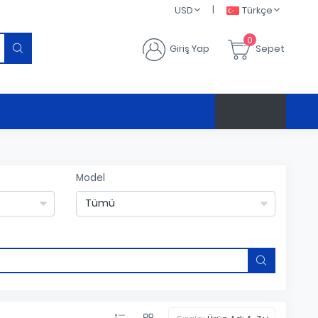
|
USD
Türkçe
0
Giriş Yap
Sepet
Model