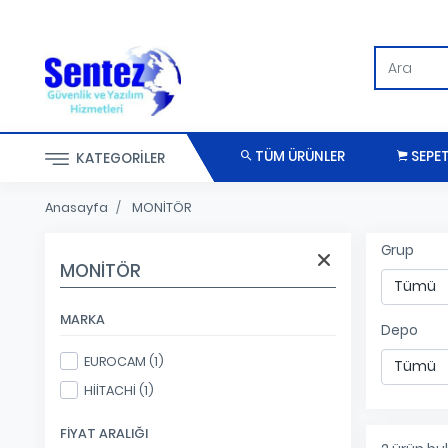
TÜM ÜRÜNLER
SEPE
KATEGORILER
Anasayfa
MONİTÖR
Grup
MONİTÖR
MARKA
Depo
EUROCAM (1)
HİİTACHİ (1)
FIYAT ARALIĞI