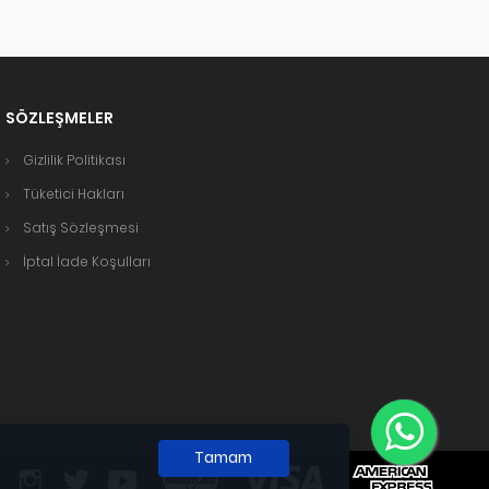
SÖZLEŞMELER
Gizlilik Politikası
Tüketici Hakları
Satış Sözleşmesi
İptal İade Koşulları
Tamam