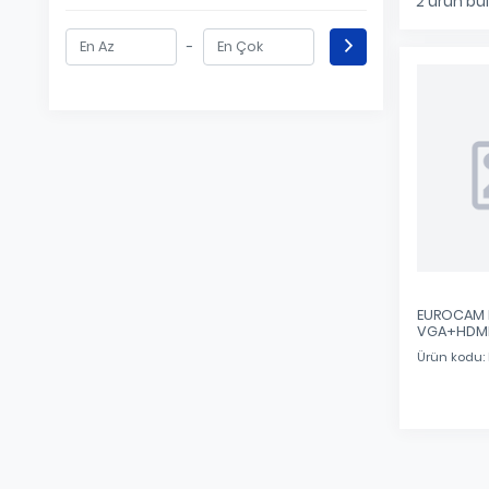
2
ürün bu
-
EUROCAM E
VGA+HDMI
Ürün kodu: