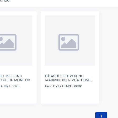
lundu.
C-M19 19 INC
HİİTACHİ Q19HTW 19 INC
 FULL HD MONİTÖR
1440X900 60HZ VGA+HDMI
MONİTÖR
 IT-MNT-0025
Ürün kodu: IT-MNT-0030
1