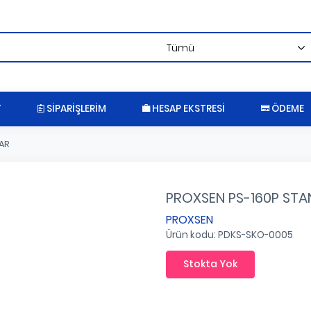
T
SIPARIŞLERIM
HESAP EKSTRESI
ÖDEME
AR
PROXSEN PS-160P ST
PROXSEN
Ürün kodu: PDKS-SKO-0005
Stokta Yok