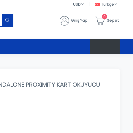
|
USD
Türkçe
0
Giriş Yap
Sepet
$ 47.6504
ANDALONE PROXIMITY KART OKUYUCU